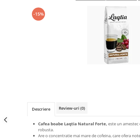
-15%
Distribuie
pe
Facebook
Review-uri
(0)
Descriere
Cafea boabe Laqtia Natural Forte,
este un amestec 
robusta.
Are o concentratie mai mare de cofeina, care ofera note