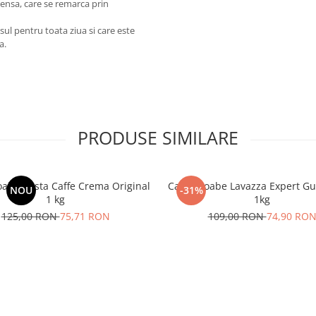
tensa, care se remarca prin
sul pentru toata ziua si care este
a.
PRODUSE SIMILARE
oabe Costa Caffe Crema Original
Cafea boabe Lavazza Expert Gu
NOU
-31%
1 kg
1kg
125,00 RON
75,71 RON
109,00 RON
74,90 RO