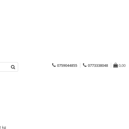
0759044855
0773338048
0,00
1 kg