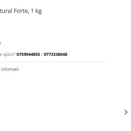
ural Forte, 1 kg
e
e ajutor?
0759044855
/
0773338048
informatii