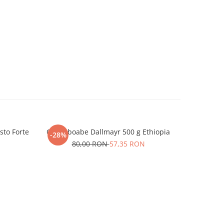
sto Forte
Cafea boabe Dallmayr 500 g Ethiopia
Cafea bo
-28%
-31%
80,00 RON
57,35 RON
N
1