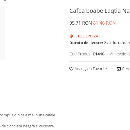
Cafea boabe Laqtia Nat
95,71 RON
81,46 RON
STOC EPUIZAT
Durata de livrare:
2 zile lucratoar
Cod Produs:
C1416
Ai nevoie d
Adauga la Favorite
Cere 
compus din cele mai bune cafele
 de ciocolata neagra si cuisoare.