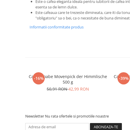
Este o cafea eleganta ideala pentru iubitorii de cafea in
esenta sa de lemn dulce.
Este cafeaua care te trezeste dimineata, care iti da tonu
"obligatoriu" sa o bei, ca o necesitate de buna dimineat
Informatii conformitate produs
Cafea boabe Movenpick der Himmlische
Cafea b
-16%
-39%
500 g
50,91 RON
42,99 RON
Newsletter
Nu rata ofertele si promotiile noastre