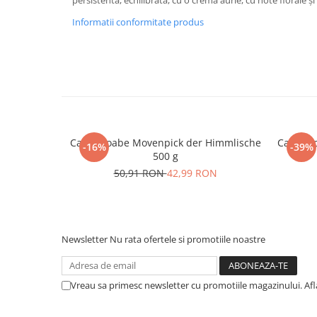
persistentă, echilibrată, cu o cremă aurie, cu note florale și
Informatii conformitate produs
Cafea boabe Movenpick der Himmlische
Cafea b
-16%
-39%
500 g
50,91 RON
42,99 RON
Newsletter
Nu rata ofertele si promotiile noastre
Vreau sa primesc newsletter cu promotiile magazinului. Af