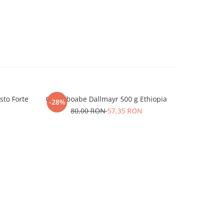
sto Forte
Cafea boabe Dallmayr 500 g Ethiopia
Cafea bo
-28%
-31%
80,00 RON
57,35 RON
N
1