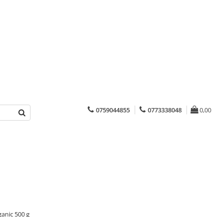
0759044855
0773338048
0,00
ganic 500 g