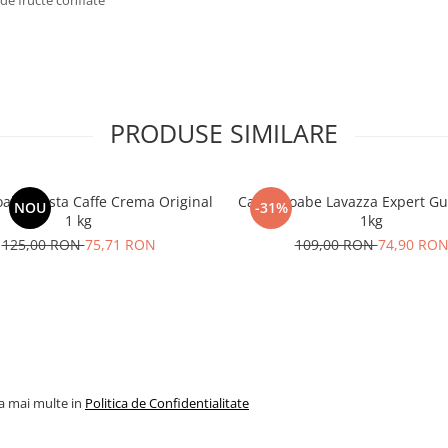
 de fructe confiate
PRODUSE SIMILARE
oabe Costa Caffe Crema Original
Cafea boabe Lavazza Expert Gu
NOU
-31%
1 kg
1kg
125,00 RON
75,71 RON
109,00 RON
74,90 RO
la mai multe in
Politica de Confidentialitate