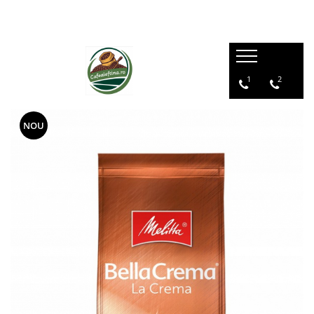
1
2
NOU