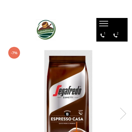
1
2
-7%