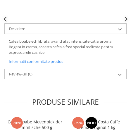
Descriere
Cafea boabe echilibrata, avand atat intensitate cat si aroma.
Bogata in crema, aceasta cafea a fost special realizata pentru
espresoarele casnice
Informatii conformitate produs
Review-uri
(0)
PRODUSE SIMILARE
Cafea boabe Movenpick der
Cafea boabe Costa Caffe
-16%
-39%
NOU
Himmlische 500 g
Crema Original 1 kg