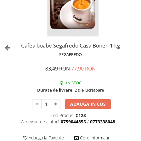
Cafea boabe Segafredo Casa Bonen 1 kg
SEGAFREDO
83,49 RON
77,90 RON
IN STOC
Durata de livrare:
2 zile lucratoare
ADAUGA IN COS
Cod Produs:
C123
Ai nevoie de ajutor?
0759044855
/
0773338048
Adauga la Favorite
Cere informatii