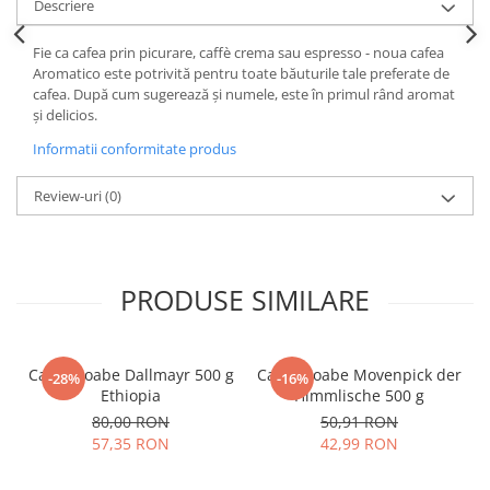
Descriere
Fie ca cafea prin picurare, caffè crema sau espresso - noua cafea
Aromatico este potrivită pentru toate băuturile tale preferate de
cafea. După cum sugerează și numele, este în primul rând aromat
și delicios.
Informatii conformitate produs
Review-uri
(0)
PRODUSE SIMILARE
Cafea boabe Dallmayr 500 g
Cafea boabe Movenpick der
-28%
-16%
Ethiopia
Himmlische 500 g
80,00 RON
50,91 RON
57,35 RON
42,99 RON