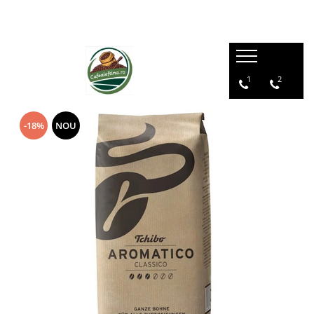
1
2
-18%
NOU