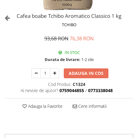
Cafea boabe Tchibo Aromatico Classico 1 kg
TCHIBO
93,68 RON
76,38 RON
IN STOC
Durata de livrare:
1-2 zile
ADAUGA IN COS
Cod Produs:
C1324
Ai nevoie de ajutor?
0759044855
/
0773338048
Adauga la Favorite
Cere informatii