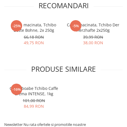
RECOMANDARI
Cafea macinata, Tchibo
Cafea macinata, Tchibo Der
-25%
-5%
Beste Bohne, 2x 250g
Herzhafte 2x250g
66,18 RON
39,99 RON
49,75 RON
38,00 RON
PRODUSE SIMILARE
Cafea boabe Tchibo Caffe
-16%
Crema INTENSE, 1kg
101,00 RON
84,99 RON
Newsletter
Nu rata ofertele si promotiile noastre