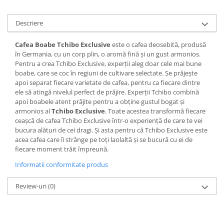
Descriere
Cafea Boabe Tchibo Exclusive
este o cafea deosebită, produsă
în Germania, cu un corp plin, o aromă fină și un gust armonios.
Pentru a crea Tchibo Exclusive, experţii aleg doar cele mai bune
boabe, care se coc în regiuni de cultivare selectate. Se prăjește
apoi separat fiecare varietate de cafea, pentru ca fiecare dintre
ele să atingă nivelul perfect de prăjire. Experţii Tchibo combină
apoi boabele atent prăjite pentru a obţine gustul bogat şi
armonios al
Tchibo Exclusive
. Toate acestea transformă fiecare
ceaşcă de cafea Tchibo Exclusive într-o experienţă de care te vei
bucura alături de cei dragi. Și asta pentru că Tchibo Exclusive este
acea cafea care îi strânge pe toți laolaltă și se bucură cu ei de
fiecare moment trăit împreună.
Informatii conformitate produs
Review-uri
(0)