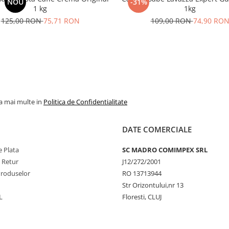
NOU
-31%
1 kg
1kg
125,00 RON
75,71 RON
109,00 RON
74,90 RO
la mai multe in
Politica de Confidentialitate
DATE COMERCIALE
 Plata
SC MADRO COMIMPEX SRL
e Retur
J12/272/2001
Produselor
RO 13713944
Str Orizontului,nr 13
L
Floresti, CLUJ