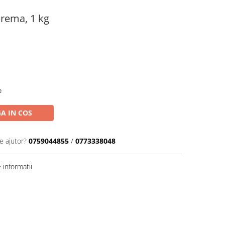
rema, 1 kg
e
A IN COS
e ajutor?
0759044855
/
0773338048
informatii