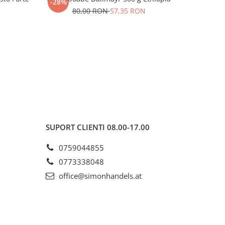
-28%
-31%
80,00 RON
57,35 RON
N
1
SUPORT CLIENTI
08.00-17.00
0759044855
0773338048
office@simonhandels.at