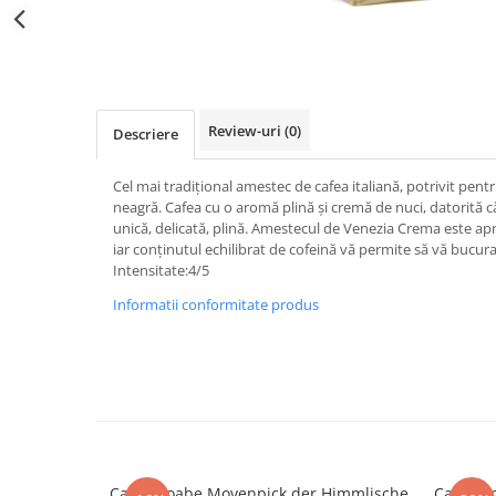
Distribuie
pe
Facebook
Review-uri
(0)
Descriere
Cel mai tradițional amestec de cafea italiană, potrivit pentr
neagră.
Cafea cu o aromă plină și cremă de nuci, datorită 
unică, delicată, plină.
Amestecul de Venezia Crema este apro
iar conținutul echilibrat de cofeină vă permite să vă bucurați
Intensitate:4/5
Informatii conformitate produs
Cafea boabe Movenpick der Himmlische
Cafea b