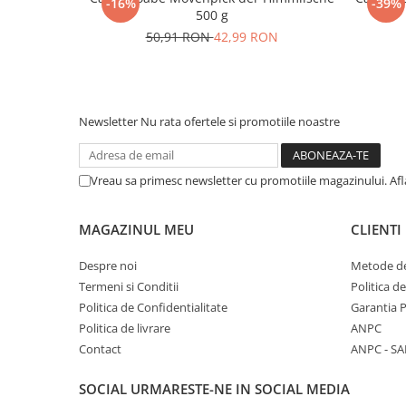
-16%
-39%
500 g
50,91 RON
42,99 RON
Newsletter
Nu rata ofertele si promotiile noastre
Vreau sa primesc newsletter cu promotiile magazinului. Af
MAGAZINUL MEU
CLIENTI
Despre noi
Metode de
Termeni si Conditii
Politica d
Politica de Confidentialitate
Garantia 
Politica de livrare
ANPC
Contact
ANPC - SA
SOCIAL
URMARESTE-NE IN SOCIAL MEDIA