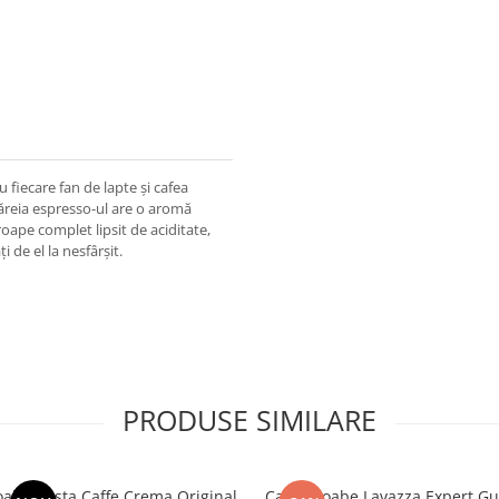
u fiecare fan de lapte și cafea
căreia espresso-ul are o aromă
ape complet lipsit de aciditate,
 de el la nesfârșit.
PRODUSE SIMILARE
oabe Costa Caffe Crema Original
Cafea boabe Lavazza Expert Gu