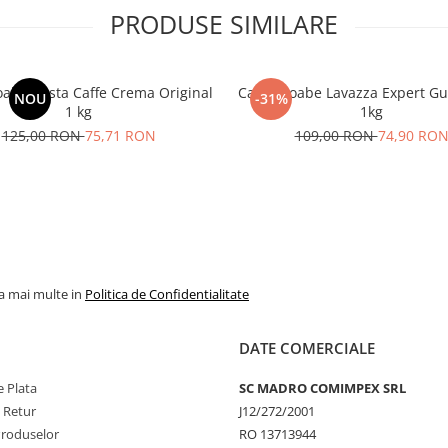
PRODUSE SIMILARE
oabe Costa Caffe Crema Original
Cafea boabe Lavazza Expert Gu
NOU
-31%
1 kg
1kg
125,00 RON
75,71 RON
109,00 RON
74,90 RO
la mai multe in
Politica de Confidentialitate
DATE COMERCIALE
 Plata
SC MADRO COMIMPEX SRL
e Retur
J12/272/2001
Produselor
RO 13713944