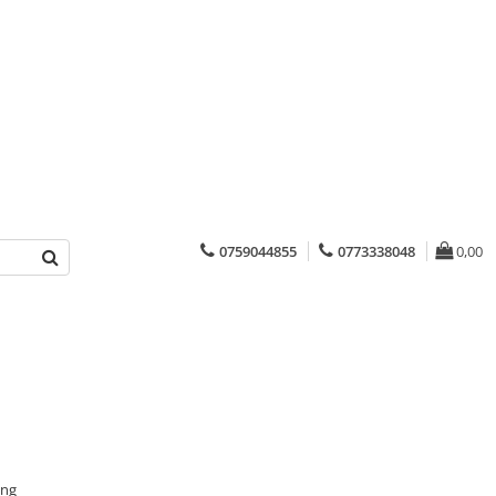
0759044855
0773338048
0,00
ing