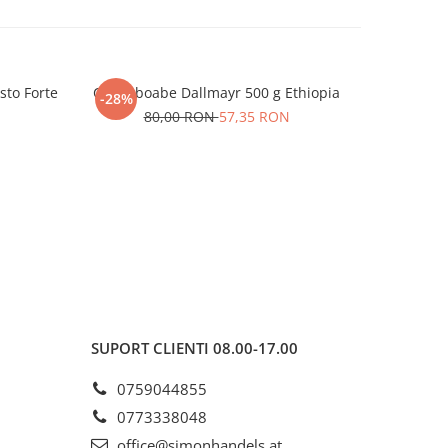
sto Forte
Cafea boabe Dallmayr 500 g Ethiopia
Cafea bo
-28%
-31%
80,00 RON
57,35 RON
N
1
SUPORT CLIENTI
08.00-17.00
0759044855
0773338048
office@simonhandels.at