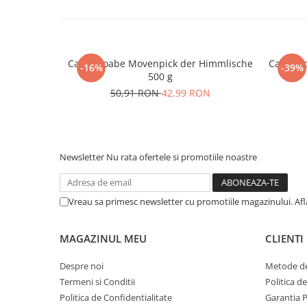
Cafea boabe Movenpick der Himmlische
Cafea b
-16%
-39%
500 g
50,91 RON
42,99 RON
Newsletter
Nu rata ofertele si promotiile noastre
Vreau sa primesc newsletter cu promotiile magazinului. Af
MAGAZINUL MEU
CLIENTI
Despre noi
Metode de
Termeni si Conditii
Politica d
Politica de Confidentialitate
Garantia 