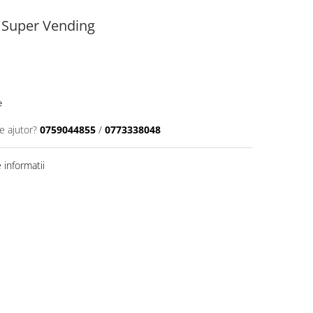
 Super Vending
e
e ajutor?
0759044855
/
0773338048
informatii