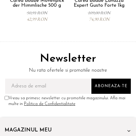
Cafea boabe Movenpick
Cafea boabe Lavazza
C
der Himmlische 500 g
Expert Gusto Forte 1kg
50,91 RON
109,00 RON
42,99 RON
74,90 RON
Newsletter
Nu rata ofertele si promotiile noastre
Vreau sa primesc newsletter cu promotiile magazinului. Afla mai
multe in
Politica de Confidentialitate
MAGAZINUL MEU