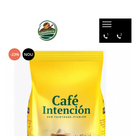
1
2
-23%
NOU