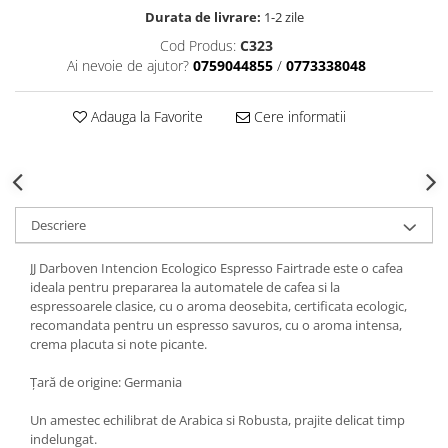
Durata de livrare:
1-2 zile
Cod Produs:
C323
Ai nevoie de ajutor?
0759044855
/
0773338048
Adauga la Favorite
Cere informatii
Descriere
JJ Darboven Intencion Ecologico Espresso Fairtrade este o cafea
ideala pentru prepararea la automatele de cafea si la
espressoarele clasice, cu o aroma deosebita, certificata ecologic,
recomandata pentru un espresso savuros, cu o aroma intensa,
crema placuta si note picante.
Țară de origine: Germania
Un amestec echilibrat de Arabica si Robusta, prajite delicat timp
indelungat.