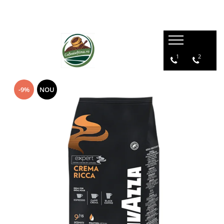
1
2
-9%
NOU