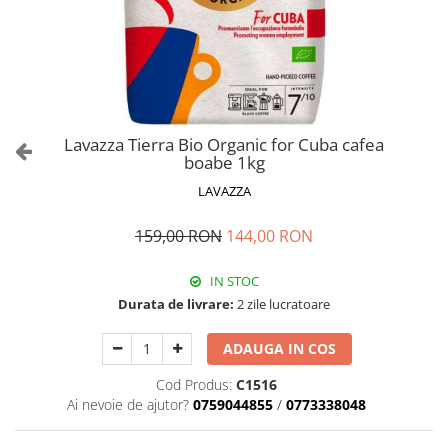
Lavazza Tierra Bio Organic for Cuba cafea
boabe 1kg
LAVAZZA
159,00 RON
144,00 RON
IN STOC
Durata de livrare:
2 zile lucratoare
ADAUGA IN COS
Cod Produs:
C1516
Ai nevoie de ajutor?
0759044855
/
0773338048