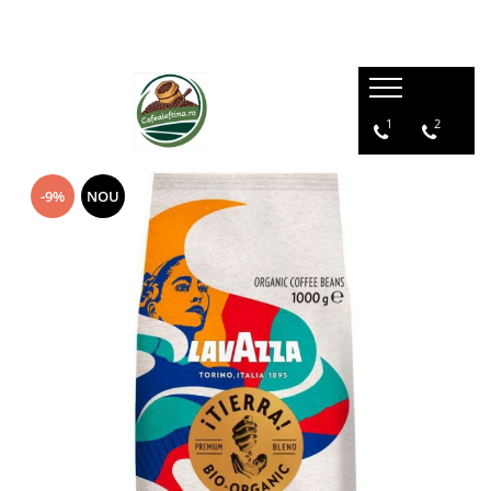
1
2
-9%
NOU