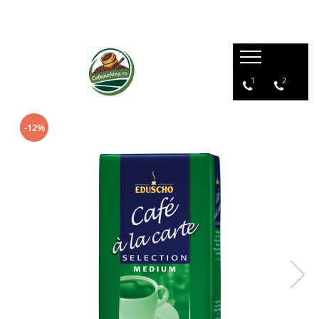
1
2
-12%