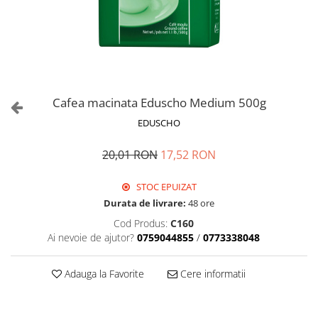
Cafea macinata Eduscho Medium 500g
EDUSCHO
20,01 RON
17,52 RON
STOC EPUIZAT
Durata de livrare:
48 ore
Cod Produs:
C160
Ai nevoie de ajutor?
0759044855
/
0773338048
Adauga la Favorite
Cere informatii