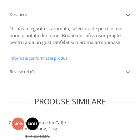
Descriere
O cafea eleganta si aromata, selectata de pe cele mai
bune plantatii din lume. Boabe de cafea usor prajite
pentru a da un gust catifelat si o aroma armonioasa.
Informatii conformitate produs
Review-uri
(0)
PRODUSE SIMILARE
Cafea boabe Eduscho Caffe
-40%
NOU
Crema Strong, 1 kg
114,00 RON