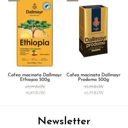
Cafea macinata Dallmayr
Cafea macinata Dallmayr
Ethiopia 500g
Prodomo 500g
C
69,99 RON
55,99 RON
56,89 RON
41,99 RON
Newsletter