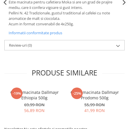
Este macinata pentru cafetiera Moka si are un grad de prajire
mediu, care ii confera vigoare si gust intens.
Pellini N. 42 Tradizionale, gustul traditional al cafelei cu note
aromatice de malt si ciocolata.
Acum in format convenabil de 4x250g.
Informatii conformitate produs
Review-uri
(0)
PRODUSE SIMILARE
Cafea macinata Dallmayr
Cafea macinata Dallmayr
-19%
-25%
Ethiopia 500g
Prodomo 500g
69,99 RON
55,99 RON
56,89 RON
41,99 RON