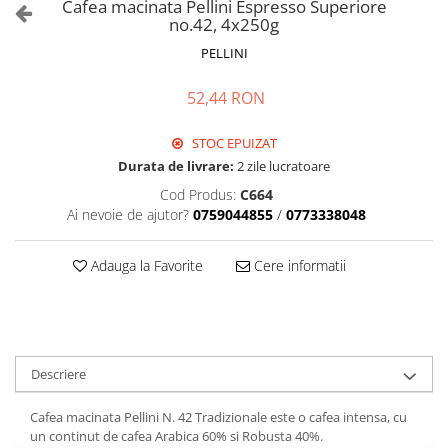
Cafea macinata Pellini Espresso Superiore
no.42, 4x250g
PELLINI
52,44 RON
STOC EPUIZAT
Durata de livrare:
2 zile lucratoare
Cod Produs:
C664
Ai nevoie de ajutor?
0759044855
/
0773338048
Adauga la Favorite
Cere informatii
Descriere
Cafea macinata Pellini N. 42 Tradizionale este o cafea intensa, cu
un continut de cafea Arabica 60% si Robusta 40%.