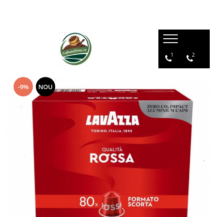
1
2
-9%
NOU