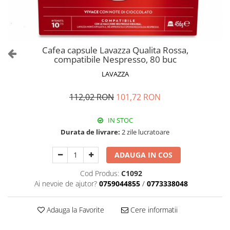
Cafea capsule Lavazza Qualita Rossa,
compatibile Nespresso, 80 buc
LAVAZZA
112,02 RON
101,72 RON
IN STOC
Durata de livrare:
2 zile lucratoare
ADAUGA IN COS
Cod Produs:
C1092
Ai nevoie de ajutor?
0759044855
/
0773338048
Adauga la Favorite
Cere informatii