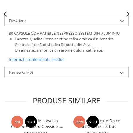
Descriere
80 CAPSULE COMPATIBILE NESPRESSO SYSTEM DIN ALUMINIU
Lavazza Qualita Rossa contine cafea Arabica din America
Centrala si de Sud si cafea Robusta din Asia!
Un amestec armonios din arome dulci si catifelate.
Informatii conformitate produs
Review-uri
(0)
PRODUSE SIMILARE
Cafea capsule Lavazza
Capsule Nescafe Dolce
-9%
NOU
-23%
NOU
Crema e Gusto Classico ,
Gusto Mars - 8 buc
compatibile Nespresso, 80