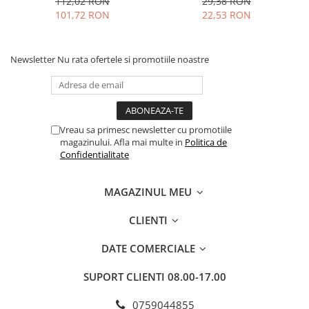
112,02 RON
29,38 RON
buc
101,72 RON
22,53 RON
Newsletter
Nu rata ofertele si promotiile noastre
Vreau sa primesc newsletter cu promotiile
magazinului. Afla mai multe in
Politica de
Confidentialitate
MAGAZINUL MEU
CLIENTI
DATE COMERCIALE
SUPORT CLIENTI
08.00-17.00
0759044855