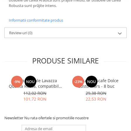
Robusta sunt prăjite intens.
Informatii conformitate produs
Review-uri
(0)
PRODUSE SIMILARE
Cafea capsule Lavazza
Capsule Nescafe Dolce
-9%
NOU
-23%
NOU
Qualita Rossa, compatibile
Gusto Mars - 8 buc
Nespresso, 80 buc
112,02 RON
29,38 RON
101,72 RON
22,53 RON
Newsletter
Nu rata ofertele si promotiile noastre