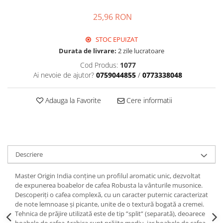
25,96 RON
STOC EPUIZAT
Durata de livrare:
2 zile lucratoare
Cod Produs:
1077
Ai nevoie de ajutor?
0759044855
/
0773338048
Adauga la Favorite
Cere informatii
Descriere
Master Origin India conține un profilul aromatic unic, dezvoltat
de expunerea boabelor de cafea Robusta la vânturile musonice.
Descoperiți o cafea complexă, cu un caracter puternic caracterizat
de note lemnoase și picante, unite de o textură bogată a cremei.
Tehnica de prăjire utilizată este de tip ”split” (separată), deoarece
boabele de cafea Arabica sunt prăjite mediu, iar boabele de cafea