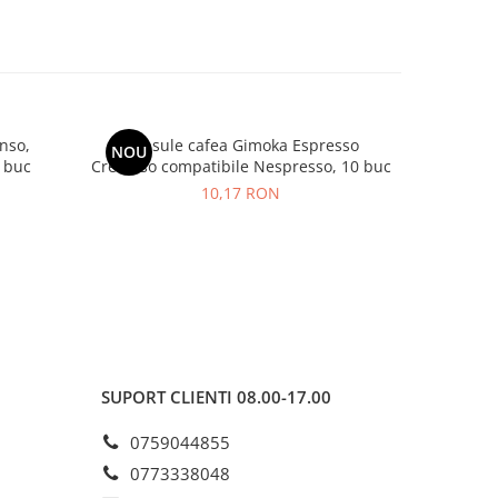
nso,
Capsule cafea Gimoka Espresso
GIMOKA
NOU
-16%
 buc
Cremoso compatibile Nespresso, 10 buc
10,17 RON
2
SUPORT CLIENTI
08.00-17.00
0759044855
0773338048