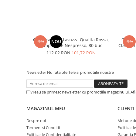
Cafea capsule Lavazza Qualita Rossa,
Cafea 
-9%
NOU
-9%
compatibile Nespresso, 80 buc
Classico
112,02 RON
101,72 RON
Newsletter
Nu rata ofertele si promotiile noastre
Vreau sa primesc newsletter cu promotiile magazinului. Af
MAGAZINUL MEU
CLIENTI
Despre noi
Metode de
Termeni si Conditii
Politica d
Politica de Confidentialitate
Garantia 