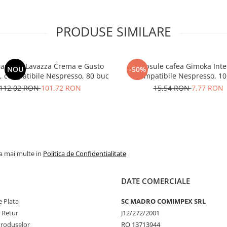
PRODUSE SIMILARE
capsule Lavazza Crema e Gusto
Capsule cafea Gimoka Inte
NOU
-50%
 , compatibile Nespresso, 80 buc
Compatibile Nespresso, 10
112,02 RON
101,72 RON
15,54 RON
7,77 RON
la mai multe in
Politica de Confidentialitate
DATE COMERCIALE
 Plata
SC MADRO COMIMPEX SRL
e Retur
J12/272/2001
Produselor
RO 13713944