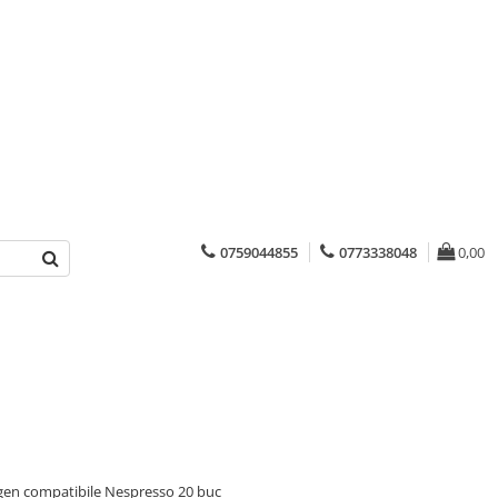
0759044855
0773338048
0,00
gen compatibile Nespresso 20 buc