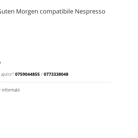
 Guten Morgen compatibile Nespresso
e
 ajutor?
0759044855
/
0773338048
informatii