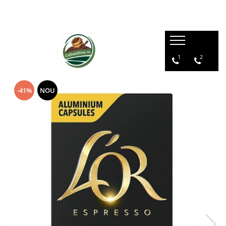
1
2
-41%
NOU