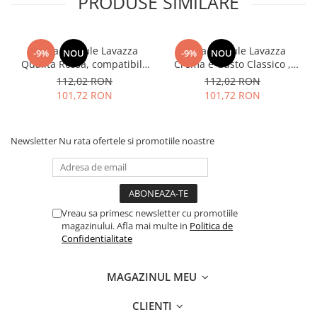
PRODUSE SIMILARE
Cafea capsule Lavazza
Cafea capsule Lavazza
-9%
NOU
-9%
NOU
Qualita Rossa, compatibile
Crema e Gusto Classico ,
Nespresso, 80 buc
compatibile Nespresso, 80
112,02 RON
112,02 RON
buc
101,72 RON
101,72 RON
Newsletter
Nu rata ofertele si promotiile noastre
Vreau sa primesc newsletter cu promotiile
magazinului. Afla mai multe in
Politica de
Confidentialitate
MAGAZINUL MEU
CLIENTI