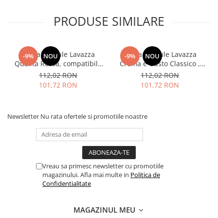
PRODUSE SIMILARE
Cafea capsule Lavazza
Cafea capsule Lavazza
-9%
NOU
-9%
NOU
Qualita Rossa, compatibile
Crema e Gusto Classico ,
Nespresso, 80 buc
compatibile Nespresso, 80
112,02 RON
112,02 RON
buc
101,72 RON
101,72 RON
Newsletter
Nu rata ofertele si promotiile noastre
Vreau sa primesc newsletter cu promotiile
magazinului. Afla mai multe in
Politica de
Confidentialitate
MAGAZINUL MEU