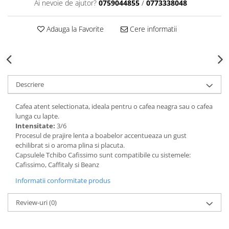
Ai nevoie de ajutor?
0759044855
/
0773338048
Adauga la Favorite
Cere informatii
Descriere
Cafea atent selectionata, ideala pentru o cafea neagra sau o cafea
lunga cu lapte.
Intensitate:
3/6
Procesul de prajire lenta a boabelor accentueaza un gust
echilibrat si o aroma plina si placuta.
Capsulele Tchibo Cafissimo sunt compatibile cu sistemele:
Cafissimo, Caffitaly si Beanz
Informatii conformitate produs
Review-uri
(0)