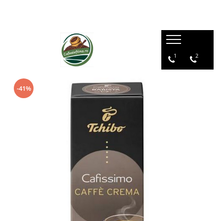
1
2
-41%