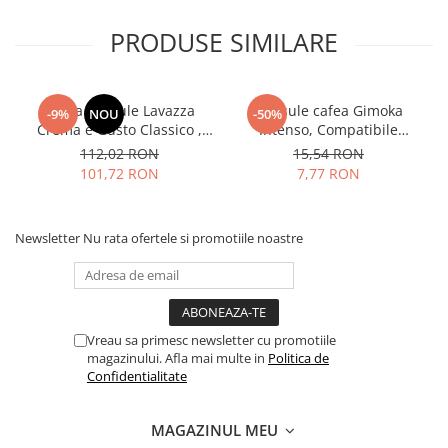
PRODUSE SIMILARE
Cafea capsule Lavazza
Capsule cafea Gimoka
-9%
NOU
-50%
Crema e Gusto Classico ,
Intenso, Compatibile
compatibile Nespresso, 80
Nespresso, 10 buc
112,02 RON
15,54 RON
buc
101,72 RON
7,77 RON
Newsletter
Nu rata ofertele si promotiile noastre
Vreau sa primesc newsletter cu promotiile
magazinului. Afla mai multe in
Politica de
Confidentialitate
MAGAZINUL MEU