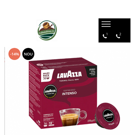
1
2
-14%
NOU