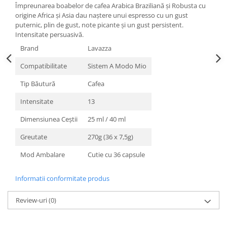
Împreunarea boabelor de cafea Arabica Braziliană și Robusta cu
origine Africa și Asia dau naștere unui espresso cu un gust
puternic, plin de gust, note picante și un gust persistent.
Intensitate persuasivă.
Brand
Lavazza
Compatibilitate
Sistem A Modo Mio
Tip Băutură
Cafea
Intensitate
13
Dimensiunea Ceştii
25 ml / 40 ml
Greutate
270g (36 x 7,5g)
Mod Ambalare
Cutie cu 36 capsule
Informatii conformitate produs
Review-uri
(0)