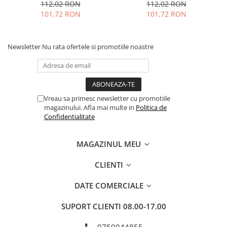
Nespresso, 80 buc
compatibile Nespresso, 80
112,02 RON
112,02 RON
buc
101,72 RON
101,72 RON
Newsletter
Nu rata ofertele si promotiile noastre
Vreau sa primesc newsletter cu promotiile
magazinului. Afla mai multe in
Politica de
Confidentialitate
MAGAZINUL MEU
CLIENTI
DATE COMERCIALE
SUPORT CLIENTI
08.00-17.00