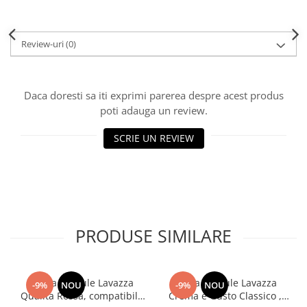
Review-uri
(0)
Daca doresti sa iti exprimi parerea despre acest produs
poti adauga un review.
SCRIE UN REVIEW
PRODUSE SIMILARE
Cafea capsule Lavazza
Cafea capsule Lavazza
-9%
NOU
-9%
NOU
Qualita Rossa, compatibile
Crema e Gusto Classico ,