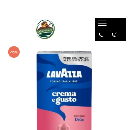
1
2
-15%