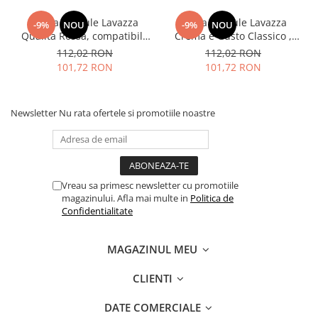
Cafea capsule Lavazza
Cafea capsule Lavazza
-9%
NOU
-9%
NOU
Qualita Rossa, compatibile
Crema e Gusto Classico ,
Nespresso, 80 buc
compatibile Nespresso, 80
112,02 RON
112,02 RON
buc
101,72 RON
101,72 RON
Newsletter
Nu rata ofertele si promotiile noastre
Vreau sa primesc newsletter cu promotiile
magazinului. Afla mai multe in
Politica de
Confidentialitate
MAGAZINUL MEU
CLIENTI
DATE COMERCIALE