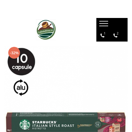
1
2
-32%