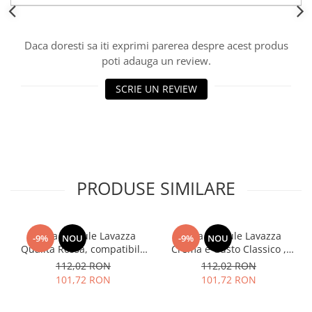
Daca doresti sa iti exprimi parerea despre acest produs
poti adauga un review.
SCRIE UN REVIEW
PRODUSE SIMILARE
Cafea capsule Lavazza
Cafea capsule Lavazza
-9%
NOU
-9%
NOU
Qualita Rossa, compatibile
Crema e Gusto Classico ,
Nespresso, 80 buc
compatibile Nespresso, 80
112,02 RON
112,02 RON
buc
101,72 RON
101,72 RON