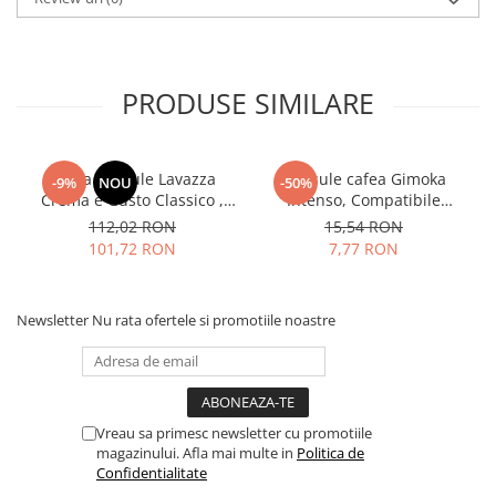
PRODUSE SIMILARE
Cafea capsule Lavazza
Capsule cafea Gimoka
-9%
NOU
-50%
Crema e Gusto Classico ,
Intenso, Compatibile
compatibile Nespresso, 80
Nespresso, 10 buc
112,02 RON
15,54 RON
buc
101,72 RON
7,77 RON
Newsletter
Nu rata ofertele si promotiile noastre
Vreau sa primesc newsletter cu promotiile
magazinului. Afla mai multe in
Politica de
Confidentialitate