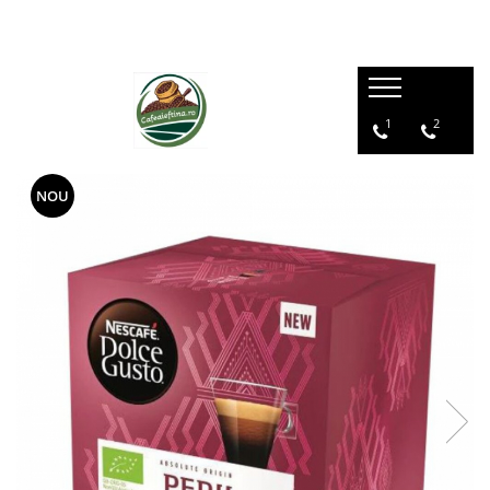
1
2
NOU