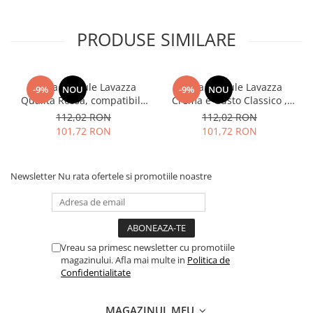
PRODUSE SIMILARE
Cafea capsule Lavazza
Cafea capsule Lavazza
-9%
NOU
-9%
NOU
Qualita Rossa, compatibile
Crema e Gusto Classico ,
Nespresso, 80 buc
compatibile Nespresso, 80
112,02 RON
112,02 RON
buc
101,72 RON
101,72 RON
Newsletter
Nu rata ofertele si promotiile noastre
Vreau sa primesc newsletter cu promotiile
magazinului. Afla mai multe in
Politica de
Confidentialitate
MAGAZINUL MEU