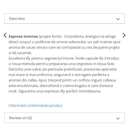
Descriere
Espreso Intenso
(prajire forte) - Corpolenta, energica Isi atinge
direct scopul: o polifonie de arome adevarate, un salt Inainte spre
aroma de cacao amara care se contopeste cu cea de paine prajita
si de caramel.
Excelenta illy pentru segmentul Home. Noile capsule illy introduc
o noua metoda pentru prepararea unui espresso in doua faze.
Datorita unei valve, pe perioada preinfuziei, presiunea apei este
mai mare si mai uniforma, asigurand o extragere perfecta a
aromei din cafea. Apoi, trecand printr-un orificiu ingust cafeaua
este emulsionata, dezvoltand o crema bogata si care dureaza
mult. Siguranta unui espresso illy perfect intotdeauna.
Informatii conformitate produs
Review-uri
(0)