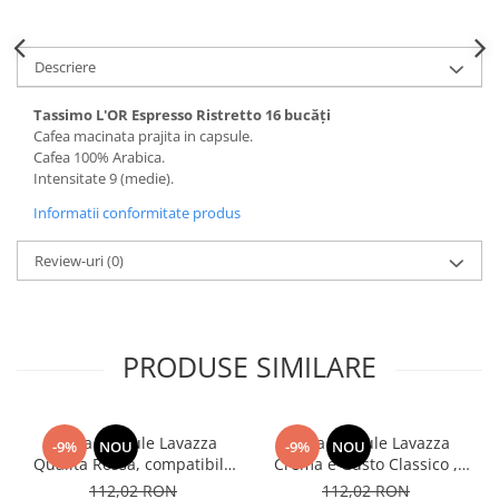
Descriere
Tassimo L'OR Espresso Ristretto 16 bucăți
Cafea macinata prajita in capsule.
Cafea 100% Arabica.
Intensitate 9 (medie).
Informatii conformitate produs
Review-uri
(0)
PRODUSE SIMILARE
Cafea capsule Lavazza
Cafea capsule Lavazza
-9%
NOU
-9%
NOU
Qualita Rossa, compatibile
Crema e Gusto Classico ,
Nespresso, 80 buc
compatibile Nespresso, 80
112,02 RON
112,02 RON