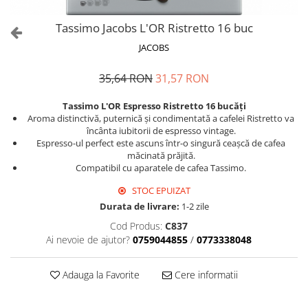
Tassimo Jacobs L'OR Ristretto 16 buc
JACOBS
35,64 RON
31,57 RON
Tassimo L'OR Espresso Ristretto 16 bucăți
Aroma distinctivă, puternică și condimentată a cafelei Ristretto va
încânta iubitorii de espresso vintage.
Espresso-ul perfect este ascuns într-o singură ceașcă de cafea
măcinată prăjită.
Compatibil cu aparatele de cafea Tassimo.
STOC EPUIZAT
Durata de livrare:
1-2 zile
Cod Produs:
C837
Ai nevoie de ajutor?
0759044855
/
0773338048
Adauga la Favorite
Cere informatii