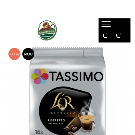
1
2
-11%
NOU