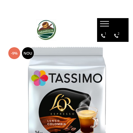
1
2
-9%
NOU