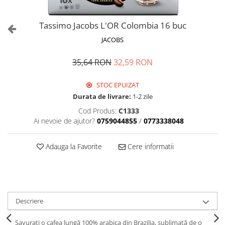
Tassimo Jacobs L'OR Colombia 16 buc
JACOBS
35,64 RON
32,59 RON
STOC EPUIZAT
Durata de livrare:
1-2 zile
Cod Produs:
C1333
Ai nevoie de ajutor?
0759044855
/
0773338048
Adauga la Favorite
Cere informatii
Descriere
Savurați o cafea lungă 100% arabica din Brazilia, sublimată de o