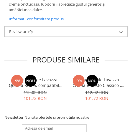
crema onctuoasa. Iubitorii îi apreciază gustul generos și
amărăciunea dulce.
Informatii conformitate produs
Review-uri
(0)
PRODUSE SIMILARE
Cafea capsule Lavazza
Cafea capsule Lavazza
-9%
NOU
-9%
NOU
Qualita Rossa, compatibile
Crema e Gusto Classico ,
Nespresso, 80 buc
compatibile Nespresso, 80
112,02 RON
112,02 RON
buc
101,72 RON
101,72 RON
Newsletter
Nu rata ofertele si promotiile noastre