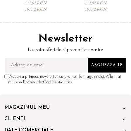
Nespresso, 80 buc
compatibile Nespresso, 80
112,02 RON
112,02 RON
buc
101,72 RON
101,72 RON
Newsletter
Nu rata ofertele si promotiile noastre
Vreau sa primesc newsletter cu promotiile magazinului. Afla mai
multe in
Politica de Confidentialitate
MAGAZINUL MEU
CLIENTI
DATE COMERCIALE