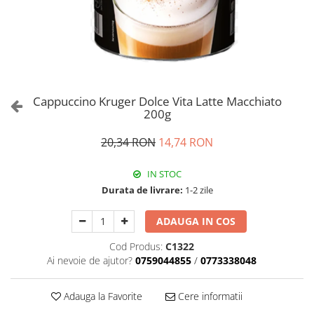
Cappuccino Kruger Dolce Vita Latte Macchiato
200g
20,34 RON
14,74 RON
IN STOC
Durata de livrare:
1-2 zile
ADAUGA IN COS
Cod Produs:
C1322
Ai nevoie de ajutor?
0759044855
/
0773338048
Adauga la Favorite
Cere informatii