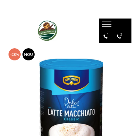
1
2
-28%
NOU