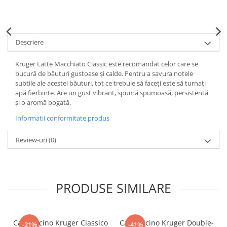
Descriere
Kruger Latte Macchiato Classic este recomandat celor care se
bucură de băuturi gustoase și calde. Pentru a savura notele
subtile ale acestei băuturi, tot ce trebuie să faceți este să turnați
apă fierbinte. Are un gust vibrant, spumă spumoasă, persistentă
și o aromă bogată.
Informatii conformitate produs
Review-uri
(0)
PRODUSE SIMILARE
Cappuccino Kruger Classico
Cappuccino Kruger Double-
-21%
-41%