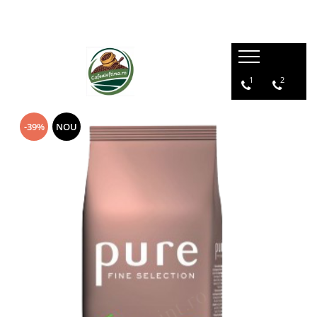
1
2
-39%
NOU