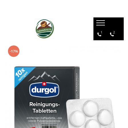
1
2
-17%