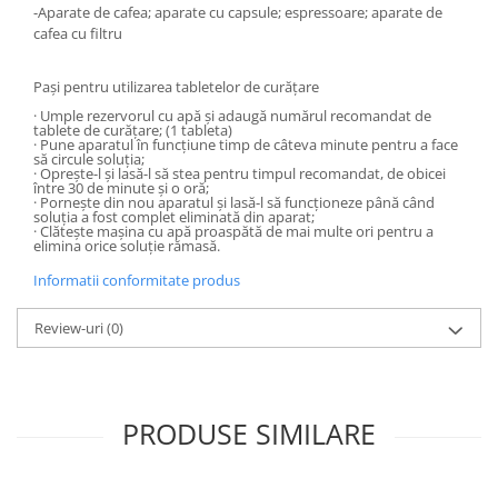
-Aparate de cafea; aparate cu capsule; espressoare; aparate de
cafea cu filtru
Pași pentru utilizarea tabletelor de curățare
· Umple rezervorul cu apă și adaugă numărul recomandat de
tablete de curățare; (1 tableta)
· Pune aparatul în funcțiune timp de câteva minute pentru a face
să circule soluția;
· Oprește-l și lasă-l să stea pentru timpul recomandat, de obicei
între 30 de minute și o oră;
· Pornește din nou aparatul și lasă-l să funcționeze până când
soluția a fost complet eliminată din aparat;
· Clătește mașina cu apă proaspătă de mai multe ori pentru a
elimina orice soluție rămasă.
Informatii conformitate produs
Review-uri
(0)
PRODUSE SIMILARE