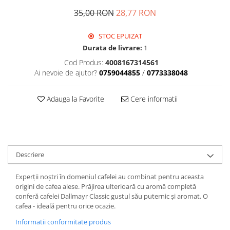
35,00 RON
28,77 RON
STOC EPUIZAT
Durata de livrare:
1
Cod Produs:
4008167314561
Ai nevoie de ajutor?
0759044855
/
0773338048
Adauga la Favorite
Cere informatii
Descriere
Experții noștri în domeniul cafelei au combinat pentru aceasta
origini de cafea alese. Prăjirea ulterioară cu aromă completă
conferă cafelei Dallmayr Classic gustul său puternic și aromat. O
cafea - ideală pentru orice ocazie.
Informatii conformitate produs