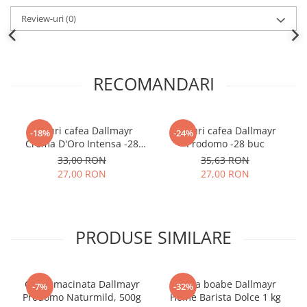
Review-uri
(0)
RECOMANDARI
Paduri cafea Dallmayr
Paduri cafea Dallmayr
-18%
-24%
Crema D'Oro Intensa -28
Prodomo -28 buc
buc
33,00 RON
35,63 RON
27,00 RON
27,00 RON
PRODUSE SIMILARE
Cafea macinata Dallmayr
Cafea boabe Dallmayr
-7%
-32%
Prodomo Naturmild, 500g
Home Barista Dolce 1 kg