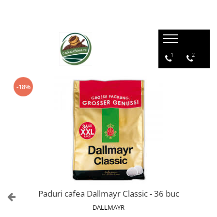
1
2
-18%
Paduri cafea Dallmayr Classic - 36 buc
DALLMAYR