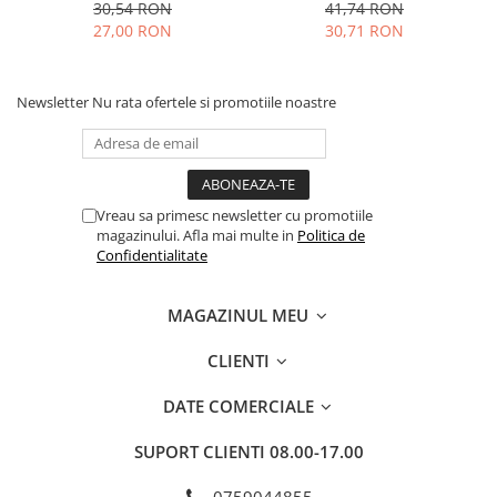
buc
30,54 RON
41,74 RON
27,00 RON
30,71 RON
Newsletter
Nu rata ofertele si promotiile noastre
Vreau sa primesc newsletter cu promotiile
magazinului. Afla mai multe in
Politica de
Confidentialitate
MAGAZINUL MEU
CLIENTI
DATE COMERCIALE
SUPORT CLIENTI
08.00-17.00
0759044855