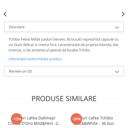
Descriere
Tchibo Feine Milde paduri Senseo 36 bucati reprezintă capsule cu
un Gust delicat si crema fina, caracterizate de prajirea blanda, dar
intensa, si de amestecul special de boabe Tchibo
Informatii conformitate produs
Review-uri
(0)
PRODUSE SIMILARE
Paduri cafea Dallmayr
Paduri cafea Tchibo
-12%
-26%
Crema D'Oro Mild&Fein -28
Black&White - 36 buc