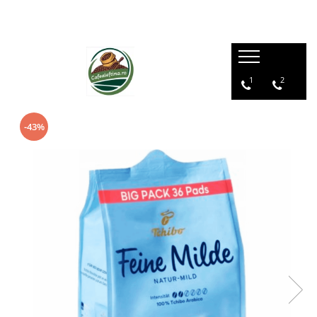
1
2
-43%