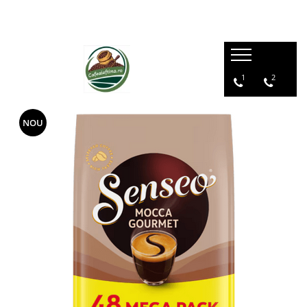
1
2
NOU