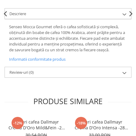
Descriere
Senseo Mocca Gourmet oferă o cafea sofisticată și complexă,
obținută din boabe de cafea 100% Arabica, atent prăjite pentru a
accentua arome distincte și echilibrate. Fiecare pad este ambalat
individual pentru a menține prospețimea, oferind o experiență
de savurare bogată cu un strat cremos la fiecare ceașcă.
Informatii conformitate produs
Review-uri
(0)
PRODUSE SIMILARE
Paduri cafea Dallmayr
Paduri cafea Dallmayr
-12%
-18%
Crema D'Oro Mild&Fein -28
Crema D'Oro Intensa -28
buc
buc
30,54 RON
33,00 RON