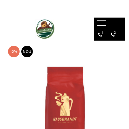
1
2
-2%
NOU