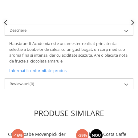
Descriere
Hausbrandt Academia este un amestec realizat prin atenta
selectie a boabelor de cafea, cu un gust bogat, un corp mediu, o
aroma fina si intensa, dar cu aciditate scazuta. Are o placuta nota
de fructe si ciocolata amaruie
Informatii conformitate produs
Review-uri
(0)
PRODUSE SIMILARE
Cafea boabe Movenpick der
Cafea boabe Costa Caffe
-16%
-39%
NOU