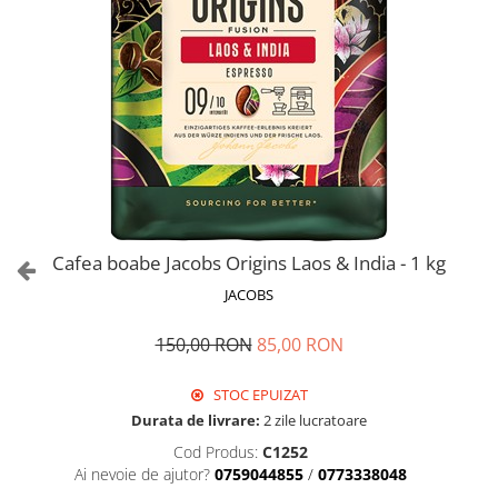
Cafea boabe Jacobs Origins Laos & India - 1 kg
JACOBS
150,00 RON
85,00 RON
STOC EPUIZAT
Durata de livrare:
2 zile lucratoare
Cod Produs:
C1252
Ai nevoie de ajutor?
0759044855
/
0773338048