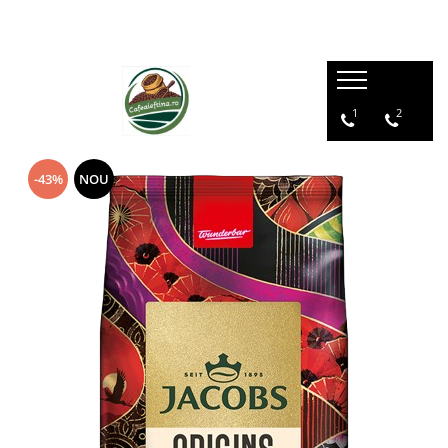
1
2
-43%
NOU