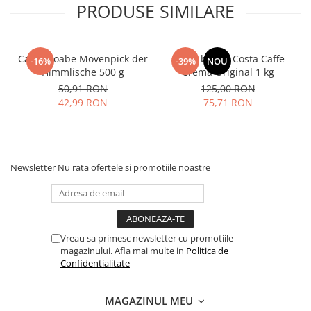
PRODUSE SIMILARE
Cafea boabe Movenpick der
Cafea boabe Costa Caffe
-16%
-39%
NOU
Himmlische 500 g
Crema Original 1 kg
50,91 RON
125,00 RON
42,99 RON
75,71 RON
Newsletter
Nu rata ofertele si promotiile noastre
Vreau sa primesc newsletter cu promotiile
magazinului. Afla mai multe in
Politica de
Confidentialitate
MAGAZINUL MEU