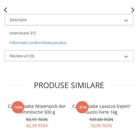
Descriere
intensitate 3/5
Informatii conformitate produs
Review-uri
(0)
PRODUSE SIMILARE
Cafea boabe Movenpick der
Cafea boabe Lavazza Expert
-16%
-31%
Himmlische 500 g
Gusto Forte 1kg
50,91 RON
109,00 RON
42,99 RON
74,90 RON