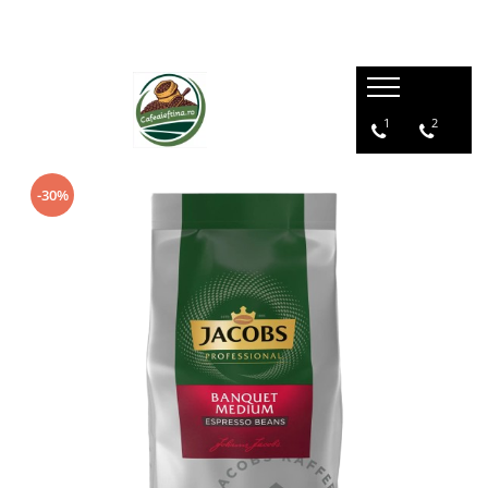
1
2
-30%