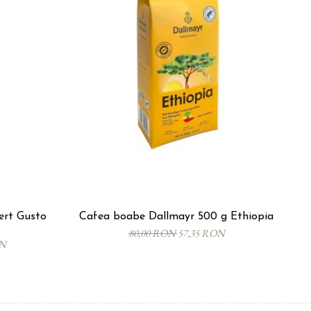
ert Gusto
Cafea boabe Dallmayr 500 g Ethiopia
C
80,00 RON
57,35 RON
ON