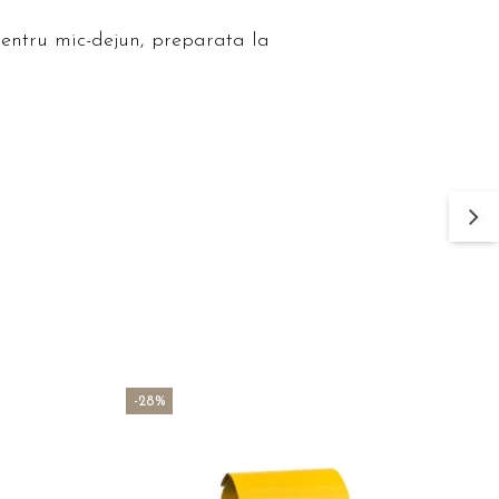
pentru mic-dejun, preparata la
-28%
-
N