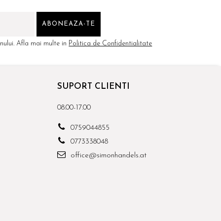
ului. Afla mai multe in
Politica de Confidentialitate
SUPORT CLIENTI
08.00-17.00
0759044855
0773338048
office@simonhandels.at