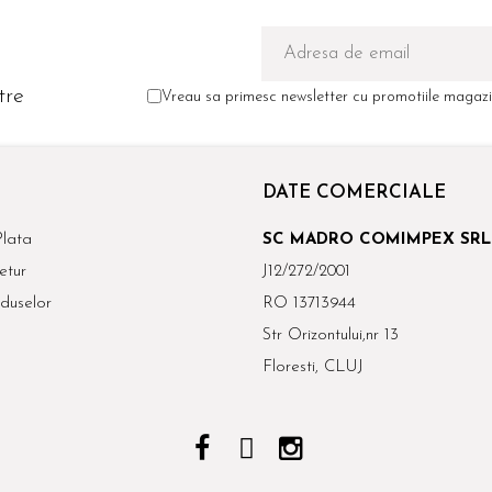
tre
Vreau sa primesc newsletter cu promotiile magazin
DATE COMERCIALE
lata
SC MADRO COMIMPEX SRL
etur
J12/272/2001
duselor
RO 13713944
Str Orizontului,nr 13
Floresti, CLUJ