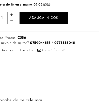
ta de livrare:
maine, 09.08.2026
ADAUGA IN COS
od Produs:
C356
 nevoie de ajutor?
0759044855
/
0773338048
Adauga la Favorite
Cere informatii
 boabe de pe cele mai