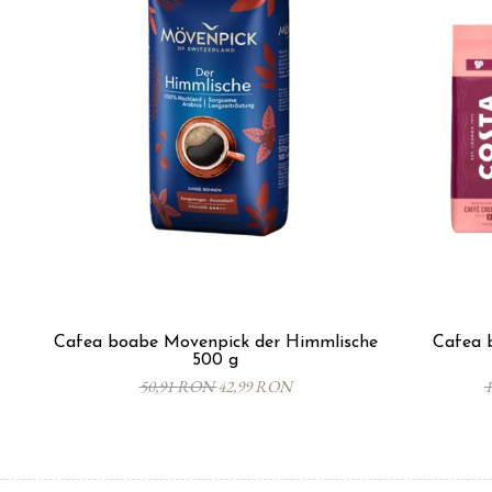
Cafea boabe Movenpick der Himmlische
Cafea 
500 g
50,91 RON
42,99 RON