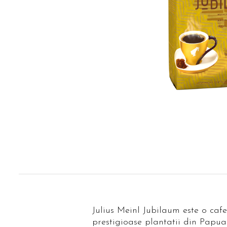
Dist
pe
Fac
Julius Meinl Jubilaum este o ca
prestigioase plantatii din Papu