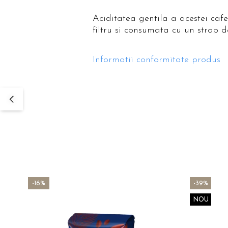
Aciditatea gentila a acestei caf
filtru si consumata cu un strop d
Informatii conformitate produs
-16%
-39%
NOU