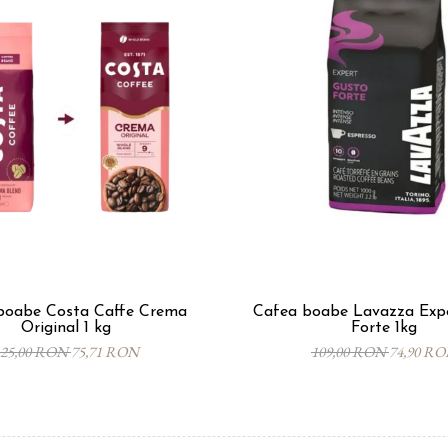
boabe Costa Caffe Crema
Cafea boabe Lavazza Exp
Original 1 kg
Forte 1kg
125,00 RON
75,71 RON
109,00 RON
74,90 R