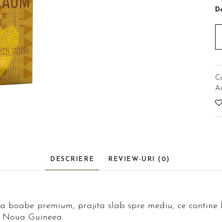
Da
C
Ai
ribuie
ebook
DESCRIERE
REVIEW-URI
(0)
fea boabe premium, prajita slab spre mediu, ce contine
a Noua Guineea.