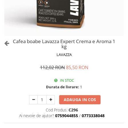
Cafea boabe Lavazza Expert Crema e Aroma 1
kg
LAVAZZA
112,02 RON
85,50 RON
IN STOC
Durata de livrare:
1
ADAUGA IN COS
Cod Produs:
C296
Ai nevoie de ajutor?
0759044855
/
0773338048