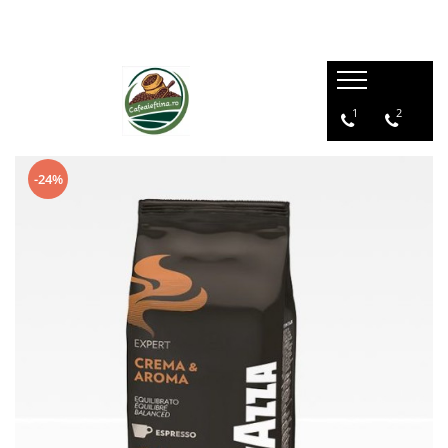
1
2
-24%