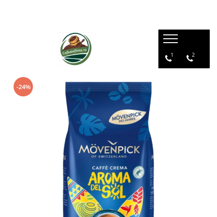
1
2
-24%