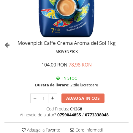
Movenpick Caffe Crema Aroma del Sol 1kg
MOVENPICK
104,00 RON
78,98 RON
IN STOC
Durata de livrare:
2 zile lucratoare
ADAUGA IN COS
Cod Produs:
C1368
Ai nevoie de ajutor?
0759044855
/
0773338048
Adauga la Favorite
Cere informatii