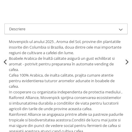
Descriere
Movenpick-ul anului 2025 , Aroma del Sol, provine din plantatiile
insorite din Columbia si Brazilia, doua dintre cele mai importante
regiuni de cultivare a cafelei din lume.
Boabele Arabica de înaltă calitate asigură un gust echilibrat si
aromat - potrivit pentru prepararea în automate vending de
cafea.
Cafea 100% Arabica, de inalta calitate, prajita cumare atentie
pentru evidentierea tuturor aromelor adunate in boabele de
cafea.
In cooperare cu organizatia independenta de protectia mediului ,
Raiforest Alliance, Movenpick sprijina conservarea ecosistemelor
si imbunatatirea durabila a conditiilor de viata pentru lucratorii
agricoli din tarile de unde provine aceasta cafea.
Rainforest Alliance se angajeaza printre altele sa pastreze padurile
tropicale si biodiversitatea acestora.Conditii de lucru mai juste si
mai sigure din punct de vedere social pentru fermierii de cafea si
angajatii acestora atunci cand cultiva cafea.