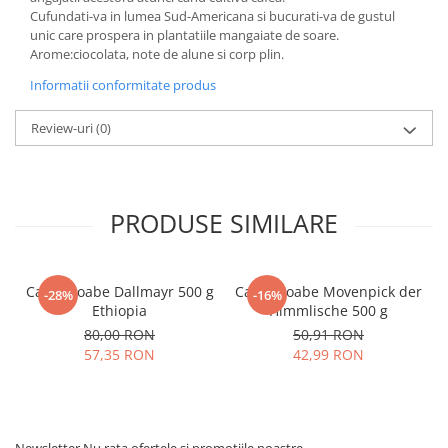
Cufundati-va in lumea Sud-Americana si bucurati-va de gustul
unic care prospera in plantatiile mangaiate de soare.
Arome:ciocolata, note de alune si corp plin.
Informatii conformitate produs
Review-uri
(0)
PRODUSE SIMILARE
Cafea boabe Dallmayr 500 g
Cafea boabe Movenpick der
-28%
-16%
Ethiopia
Himmlische 500 g
80,00 RON
50,91 RON
57,35 RON
42,99 RON