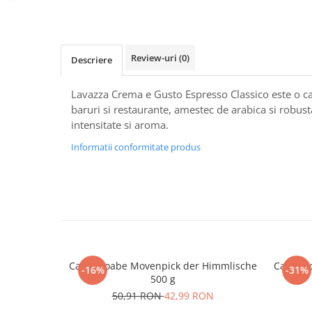
Distribuie
pe
Facebook
Review-uri
(0)
Descriere
Lavazza Crema e Gusto Espresso Classico este o 
baruri si restaurante, amestec de arabica si robust
intensitate si aroma.
Informatii conformitate produs
Cafea boabe Movenpick der Himmlische
Cafea b
-16%
-31%
500 g
50,91 RON
42,99 RON