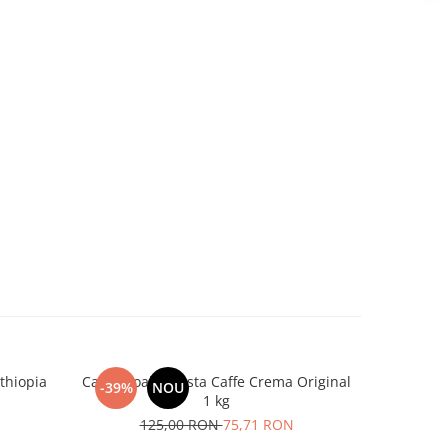
thiopia
Cafea boabe Costa Caffe Crema Original
Cafea bo
-39%
NOU
-31%
1 kg
125,00 RON
75,71 RON
1