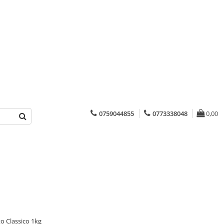
0759044855
0773338048
0,00
o Classico 1kg