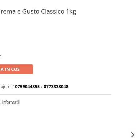
rema e Gusto Classico 1kg
e
A IN COS
 ajutor?
0759044855
/
0773338048
informatii