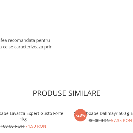
cafea recomandata pentru
a ce se caracterizeaza prin
PRODUSE SIMILARE
oabe Lavazza Expert Gusto Forte
Cafea boabe Dallmayr 500 g E
-28%
1kg
80,00 RON
57,35 RON
109,00 RON
74,90 RON