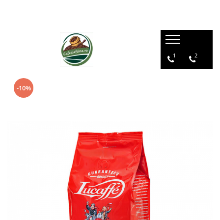
1
2
-10%