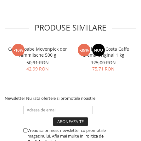
PRODUSE SIMILARE
Cafea boabe Movenpick der
Cafea boabe Costa Caffe
-16%
-39%
NOU
Himmlische 500 g
Crema Original 1 kg
50,91 RON
125,00 RON
42,99 RON
75,71 RON
Newsletter
Nu rata ofertele si promotiile noastre
Vreau sa primesc newsletter cu promotiile
magazinului. Afla mai multe in
Politica de