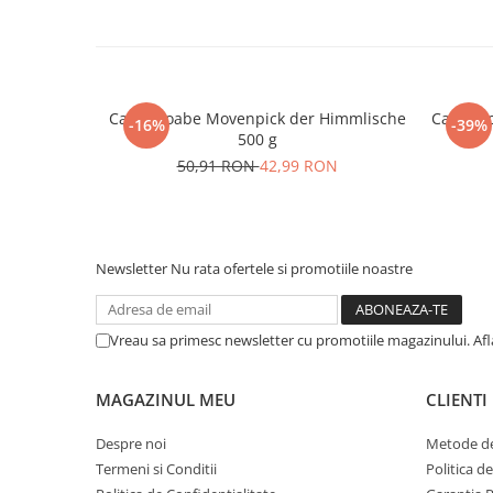
Cafea boabe Movenpick der Himmlische
Cafea b
-16%
-39%
500 g
50,91 RON
42,99 RON
Newsletter
Nu rata ofertele si promotiile noastre
Vreau sa primesc newsletter cu promotiile magazinului. Af
MAGAZINUL MEU
CLIENTI
Despre noi
Metode de
Termeni si Conditii
Politica d