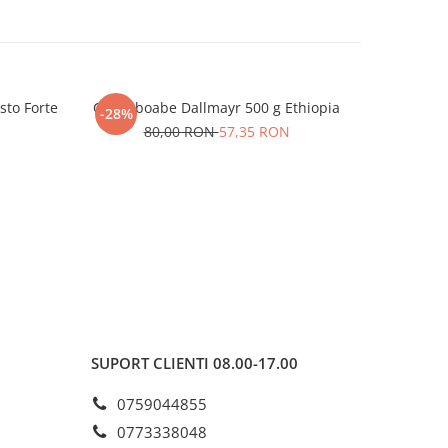
sto Forte
Cafea boabe Dallmayr 500 g Ethiopia
Cafea bo
-28%
-31%
80,00 RON
57,35 RON
N
1
SUPORT CLIENTI
08.00-17.00
0759044855
0773338048