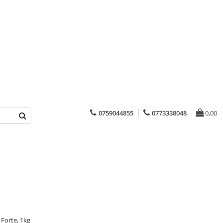
0759044855
0773338048
0,00
 Forte, 1kg