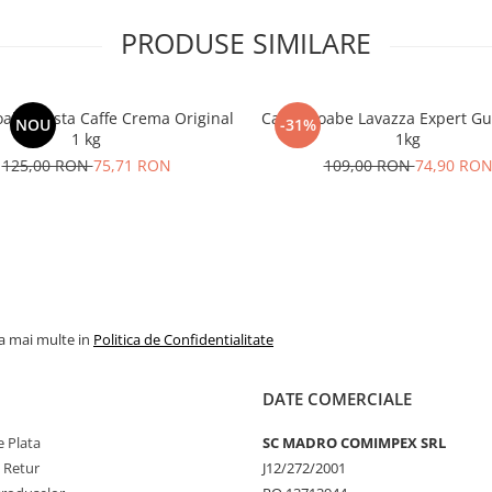
PRODUSE SIMILARE
oabe Costa Caffe Crema Original
Cafea boabe Lavazza Expert Gu
NOU
-31%
1 kg
1kg
125,00 RON
75,71 RON
109,00 RON
74,90 RO
la mai multe in
Politica de Confidentialitate
DATE COMERCIALE
 Plata
SC MADRO COMIMPEX SRL
e Retur
J12/272/2001