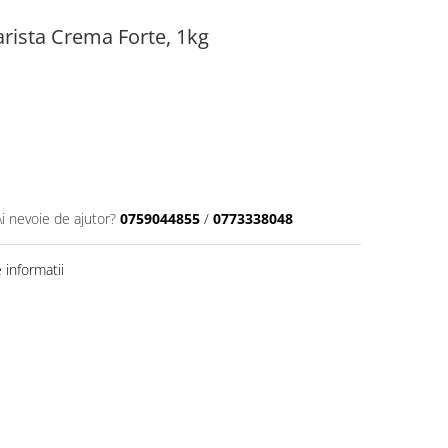
rista Crema Forte, 1kg
Ai nevoie de ajutor?
0759044855
/
0773338048
informatii