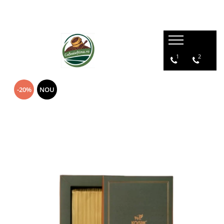
1
2
-20%
NOU