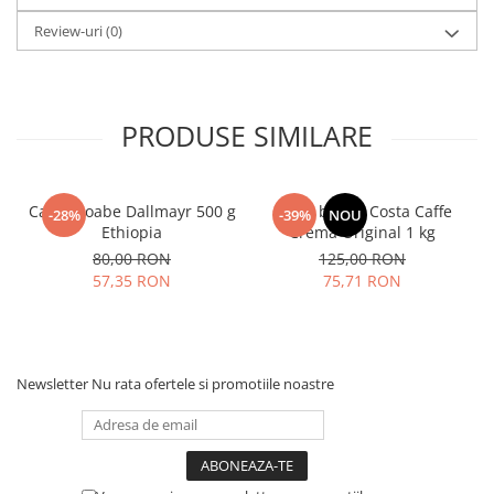
Review-uri
(0)
PRODUSE SIMILARE
Cafea boabe Dallmayr 500 g
Cafea boabe Costa Caffe
-28%
-39%
NOU
Ethiopia
Crema Original 1 kg
80,00 RON
125,00 RON
57,35 RON
75,71 RON
Newsletter
Nu rata ofertele si promotiile noastre