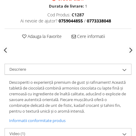
Durata de livrare:
1
Cod Produs:
C1287
Ai nevoie de ajutor?
0759044855
/
0773338048
Adauga la Favorite
Cere informatii
Descriere
Descoperiti o experiență premium de gust și rafinament! Această
tabletă de ciocolată combină armonios ciocolata cu lapte fină și
cremoasă cu ingrediente de înaltă calitate, aducând o explozie de
savoare autentică orientală. Fiecare mușcătură oferă o
combinație delicată de unt de fistic, kadaif crocant și tahini fin,
pentru o textură unică și o aromă intensă.
Informatii conformitate produs
Video
(1)