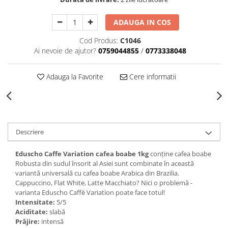
ADAUGA IN COS
Cod Produs:
C1046
Ai nevoie de ajutor?
0759044855
/
0773338048
Adauga la Favorite
Cere informatii
Descriere
Eduscho Caffe Variation cafea boabe 1kg
conține cafea boabe
Robusta din sudul însorit al Asiei sunt combinate în această
variantă universală cu cafea boabe Arabica din Brazilia.
Cappuccino, Flat White, Latte Macchiato? Nici o problemă -
varianta Eduscho Caffè Variation poate face totul!
Intensitate:
5/5
Aciditate:
slabă
Prăjire:
intensă