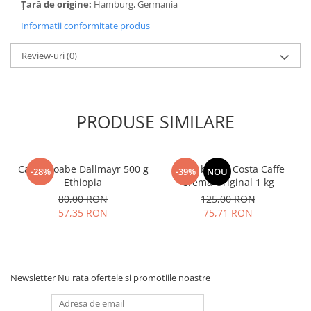
Țară de origine:
Hamburg, Germania
Informatii conformitate produs
Review-uri
(0)
PRODUSE SIMILARE
Cafea boabe Dallmayr 500 g
Cafea boabe Costa Caffe
-28%
-39%
NOU
Ethiopia
Crema Original 1 kg
80,00 RON
125,00 RON
57,35 RON
75,71 RON
Newsletter
Nu rata ofertele si promotiile noastre