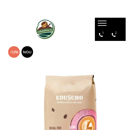
1
2
-12%
NOU