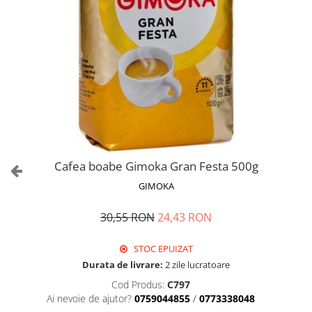
Cafea boabe Gimoka Gran Festa 500g
GIMOKA
30,55 RON
24,43 RON
STOC EPUIZAT
Durata de livrare:
2 zile lucratoare
Cod Produs:
C797
Ai nevoie de ajutor?
0759044855
/
0773338048