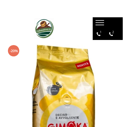
1
2
-20%