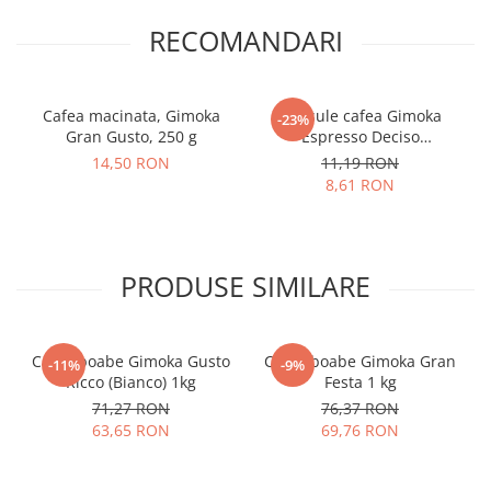
RECOMANDARI
Cafea macinata, Gimoka
Capsule cafea Gimoka
-23%
Gran Gusto, 250 g
Espresso Deciso
compatibile Nespresso, 10
14,50 RON
11,19 RON
buc
8,61 RON
PRODUSE SIMILARE
Cafea boabe Gimoka Gusto
Cafea boabe Gimoka Gran
-11%
-9%
Ricco (Bianco) 1kg
Festa 1 kg
71,27 RON
76,37 RON
63,65 RON
69,76 RON