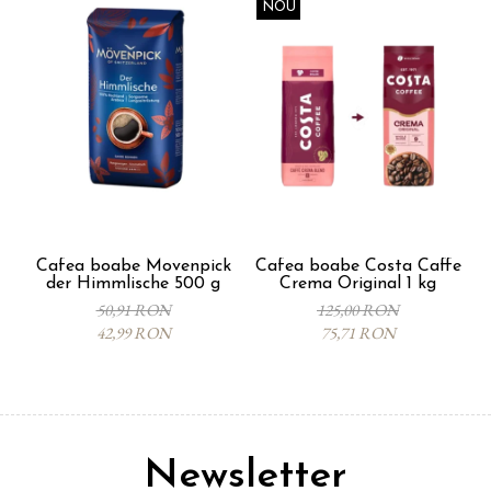
NOU
Cafea boabe Movenpick
Cafea boabe Costa Caffe
der Himmlische 500 g
Crema Original 1 kg
50,91 RON
125,00 RON
42,99 RON
75,71 RON
Newsletter