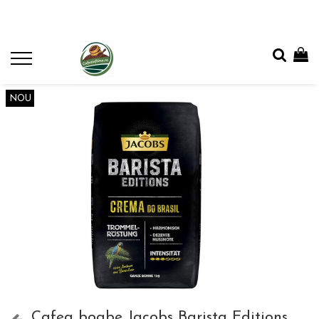
NOU
Cafea boabe Jacobs Barista Editions