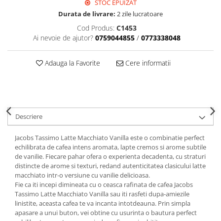
STOC EPUIZAT
Durata de livrare:
2 zile lucratoare
Cod Produs:
C1453
Ai nevoie de ajutor?
0759044855
/
0773338048
Adauga la Favorite
Cere informatii
Descriere
Jacobs Tassimo Latte Macchiato Vanilla este o combinatie perfect
echilibrata de cafea intens aromata, lapte cremos si arome subtile
de vanilie. Fiecare pahar ofera o experienta decadenta, cu straturi
distincte de arome si texturi, redand autenticitatea clasicului latte
macchiato intr-o versiune cu vanilie delicioasa.
Fie ca iti incepi dimineata cu o ceasca rafinata de cafea Jacobs
Tassimo Latte Macchiato Vanilla sau iti rasfeti dupa-amiezile
linistite, aceasta cafea te va incanta intotdeauna. Prin simpla
apasare a unui buton, vei obtine cu usurinta o bautura perfect