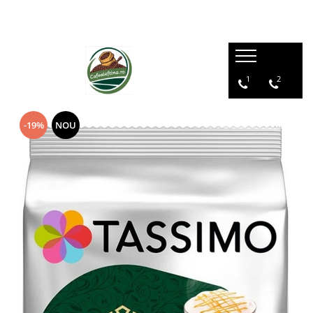
1
2
-19%
NOU