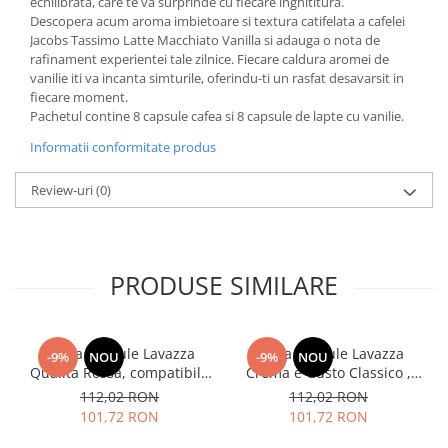
echilibrata, care te va surprinde cu fiecare inghititura.
Descopera acum aroma imbietoare si textura catifelata a cafelei
Jacobs Tassimo Latte Macchiato Vanilla si adauga o nota de
rafinament experientei tale zilnice. Fiecare caldura aromei de
vanilie iti va incanta simturile, oferindu-ti un rasfat desavarsit in
fiecare moment.
Pachetul contine 8 capsule cafea si 8 capsule de lapte cu vanilie.
Informatii conformitate produs
Review-uri
(0)
PRODUSE SIMILARE
Cafea capsule Lavazza
Cafea capsule Lavazza
-9%
NOU
-9%
NOU
Qualita Rossa, compatibile
Crema e Gusto Classico ,
Nespresso, 80 buc
compatibile Nespresso, 80
112,02 RON
112,02 RON
buc
101,72 RON
101,72 RON