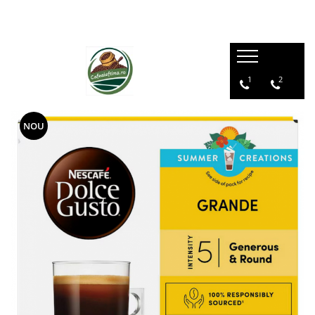
1
2
NOU