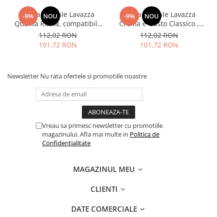
Cafea capsule Lavazza
Cafea capsule Lavazza
-9%
NOU
-9%
NOU
Qualita Rossa, compatibile
Crema e Gusto Classico ,
Nespresso, 80 buc
compatibile Nespresso, 80
112,02 RON
112,02 RON
buc
101,72 RON
101,72 RON
Newsletter
Nu rata ofertele si promotiile noastre
Vreau sa primesc newsletter cu promotiile
magazinului. Afla mai multe in
Politica de
Confidentialitate
MAGAZINUL MEU
CLIENTI
DATE COMERCIALE